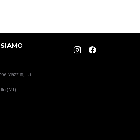
 SIAMO
ppe Mazzini, 13
llo (MI)