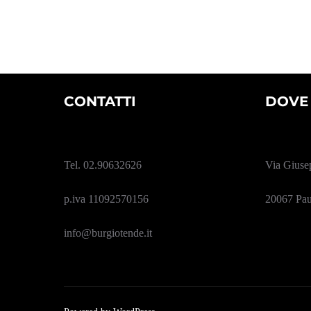
CONTATTI
DOVE
Tel. 02.90632626
Via Giuse
p.iva 11092570156
20067 Pau
info@burgiotende.it