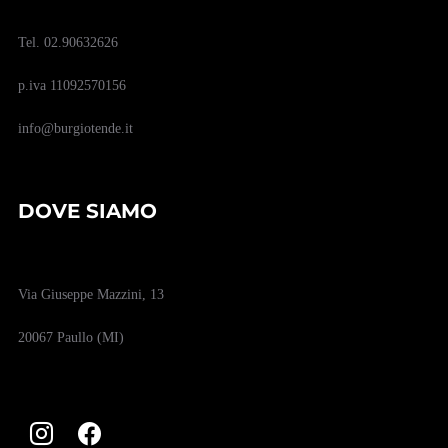
Tel. 02.90632626
p.iva 11092570156
info@burgiotende.it
DOVE SIAMO
Via Giuseppe Mazzini, 13
20067 Paullo (MI)