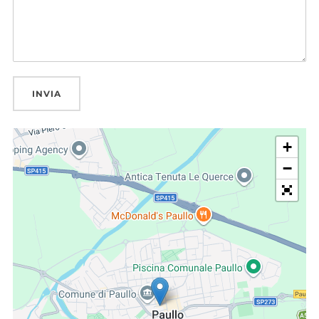
INVIA
+
−