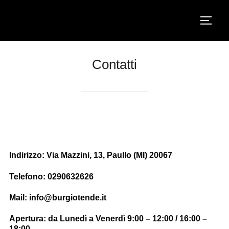
Salta
al
Apri/ch
contenuto
Contatti
Indirizzo: Via Mazzini, 13, Paullo (MI) 20067
Telefono: 0290632626
Mail: info@burgiotende.it
Apertura: da Lunedì a Venerdì 9:00 – 12:00 / 16:00 –
18:00